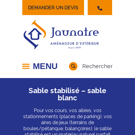
DEMANDER UN DEVIS
Lancer la recherche
MENU
Rechercher
Sable stabilisé – sable
blanc
Pour vos cours, vos allées, vos
stationnements (places de parking), vos
aires de jeux (terrains de
boules/pétanque, balançoires), le sable
stabilisé est un matériau naturel parfait