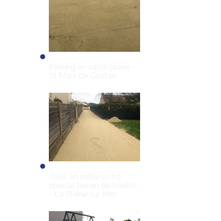
Parking en sable jaune -
St Mars de Coutais
Allée en sable lourd
spécial terrain de boules
- La Plaine sur Mer