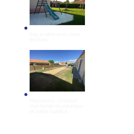
Bac à sable avec sable
fin blanc
Machecoul - Création
d'un terrain de pétanque
en sable stabilisé